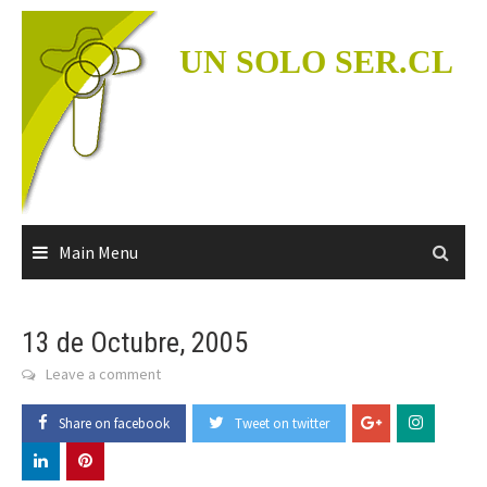
Skip
to
UN SOLO SER.CL
content
Main Menu
13 de Octubre, 2005
Leave a comment
Share on facebook
Tweet on twitter