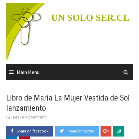
Skip
to
UN SOLO SER.CL
content
Main Menu
Libro de María La Mujer Vestida de Sol
lanzamiento
Leave a comment
Share on facebook
Tweet on twitter