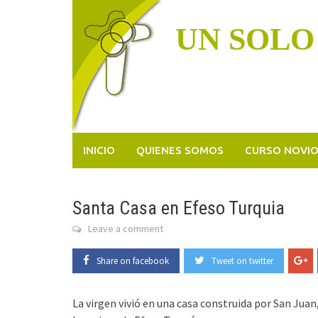
Skip
to
UN SOLO
content
INICIO
QUIENES SOMOS
CURSO NOVI
Santa Casa en Efeso Turquia
Leave a comment
Share on facebook
Tweet on twitter
La virgen vivió en una casa construida por San Juan