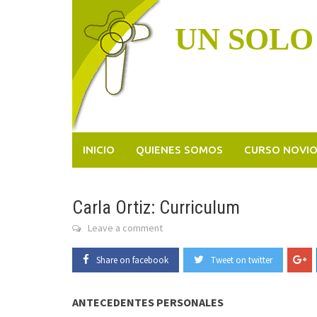
Skip
to
UN SOLO
content
INICIO
QUIENES SOMOS
CURSO NOVI
Carla Ortiz: Curriculum
Leave a comment
Share on facebook
Tweet on twitter
ANTECEDENTES PERSONALES