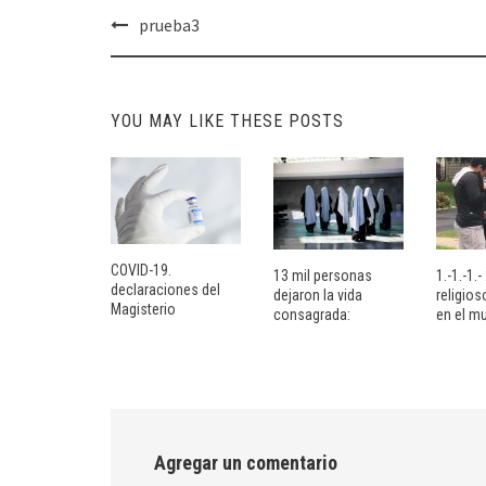
Post
prueba3
navigation
YOU MAY LIKE THESE POSTS
COVID-19.
13 mil personas
1.-1.-1.
declaraciones del
dejaron la vida
religio
Magisterio
consagrada:
en el m
Agregar un comentario