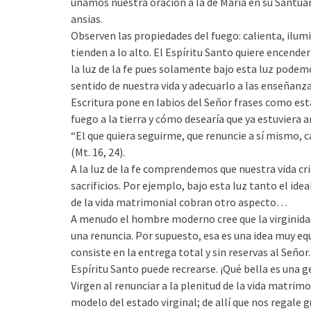
unamos nuestra oración a la de María en su Santuar
ansias.
Observen las propiedades del fuego: calienta, ilum
tienden a lo alto. El Espíritu Santo quiere encender
la luz de la fe pues solamente bajo esta luz podem
sentido de nuestra vida y adecuarlo a las enseñanza
Escritura pone en labios del Señor frases como esta
fuego a la tierra y cómo desearía que ya estuviera a
“El que quiera seguirme, que renuncie a sí mismo, 
(Mt. 16, 24).
A la luz de la fe comprendemos que nuestra vida cri
sacrificios. Por ejemplo, bajo esta luz tanto el idea
de la vida matrimonial cobran otro aspecto…
A menudo el hombre moderno cree que la virginida
una renuncia. Por supuesto, esa es una idea muy equ
consiste en la entrega total y sin reservas al Señor
Espíritu Santo puede recrearse. ¡Qué bella es una 
Virgen al renunciar a la plenitud de la vida matrimo
modelo del estado virginal; de allí que nos regale 