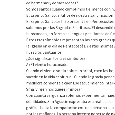
de hermanas y de sacerdotes?
Somos santos cuando cumplimos fielmente con nu
El Espíritu Santo, artífice de nuestra santificación
El Espíritu Santo se hizo presente en Pentecostés
sabemos por las Sagradas Escrituras. El descendió 
huracanado, en forma de lenguas y de llamas de fu
Estos tres símbolos representan las tres gracias q
la Iglesia en el día de Pentecostés. Y estas mismas
nuestros Santuarios.
¿Qué significan los tres símbolos?
A) El viento huracanado:
Cuando el viento sopla sobre un árbol, caen las h
sucede en la vida espiritual. Cuando la gracia penet
mediocre comienza a caer. Ese sacudimiento interio
Sma. Virgen nos quiere implorar.
Con cuánta vergüenza solemos experimentar nuest
debilidades. San Agustín expresaba esa realidad d
gráfica: hacía la comparación con una persona a la 
por las mañanas. La persona intenta ponerse de pi