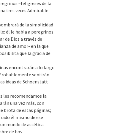
regrinos –feligreses de la
eina tres veces Admirable
asombrará de la simplicidad
e: él le habla a peregrinos
ar de Dios a través de
lianza de amor- en la que
posibilita que la gracia de
inas encontrarán a lo largo
. Probablemente sentirán
nas ideas de Schoenstatt
nes les recomendamos la
tarán una vez más, con
ue brota de estas páginas;
trado él mismo de ese
 un mundo de ascética
mbre de hoy.