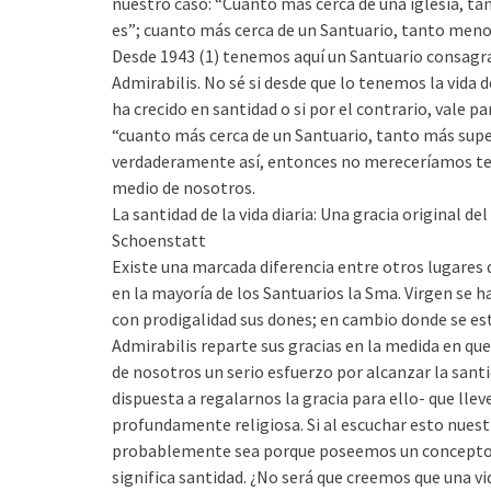
nuestro caso: “Cuanto más cerca de una iglesia, t
es”; cuanto más cerca de un Santuario, tanto me
Desde 1943 (1) tenemos aquí un Santuario consagra
Admirabilis. No sé si desde que lo tenemos la vida d
ha crecido en santidad o si por el contrario, vale p
“cuanto más cerca de un Santuario, tanto más superf
verdaderamente así, entonces no mereceríamos te
medio de nosotros.
La santidad de la vida diaria: Una gracia original de
Schoenstatt
Existe una marcada diferencia entre otros lugares d
en la mayoría de los Santuarios la Sma. Virgen se h
con prodigalidad sus dones; en cambio donde se es
Admirabilis reparte sus gracias en la medida en que
de nosotros un serio esfuerzo por alcanzar la santid
dispuesta a regalarnos la gracia para ello- que lle
profundamente religiosa. Si al escuchar esto nuest
probablemente sea porque poseemos un concepto 
significa santidad. ¿No será que creemos que una v