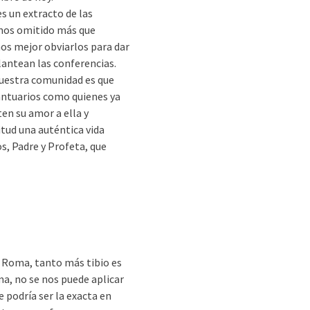
s un extracto de las
emos omitido más que
os mejor obviarlos para dar
lantean las conferencias.
nuestra comunidad es que
antuarios como quienes ya
en su amor a ella y
itud una auténtica vida
os, Padre y Profeta, que
 Roma, tanto más tibio es
ma, no se nos puede aplicar
e podría ser la exacta en