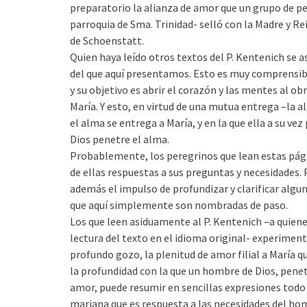
preparatorio la alianza de amor que un grupo de pe
parroquia de Sma. Trinidad- selló con la Madre y R
de Schoenstatt.
Quien haya leído otros textos del P. Kentenich se 
del que aquí presentamos. Esto es muy comprensibl
y su objetivo es abrir el corazón y las mentes al obr
María. Y esto, en virtud de una mutua entrega –la a
el alma se entrega a María, y en la que ella a su vez 
Dios penetre el alma.
Probablemente, los peregrinos que lean estas pág
de ellas respuestas a sus preguntas y necesidades
además el impulso de profundizar y clarificar algu
que aquí simplemente son nombradas de paso.
Los que leen asiduamente al P. Kentenich –a quie
lectura del texto en el idioma original- experimen
profundo gozo, la plenitud de amor filial a María q
la profundidad con la que un hombre de Dios, pene
amor, puede resumir en sencillas expresiones todo
mariana que es respuesta a las necesidades del ho