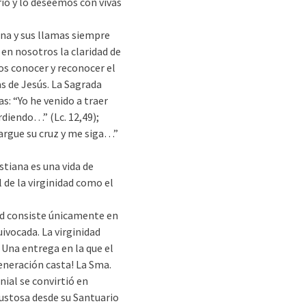
io y lo deseemos con vivas
ina y sus llamas siempre
 en nosotros la claridad de
os conocer y reconocer el
s de Jesús. La Sagrada
s: “Yo he venido a traer
rdiendo…” (Lc. 12,49);
cargue su cruz y me siga…”
stiana es una vida de
l de la virginidad como el
d consiste únicamente en
ivocada. La virginidad
. Una entrega en la que el
generación casta! La Sma.
nial se convirtió en
gustosa desde su Santuario