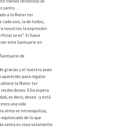
anto menos fervoroso se
nos santo…
do a la Mater ter
e cada uno, la de todos,
ara nosotros la expresión:
icial se es”. Si fuese
ner este Santuario en
l Santuario de
e gracias y el nuestro pues
a aparecido para regalar
tablece la Mater ter
 recibe dones. Ella espera
ad, es decir, desea –y está
vemos una vida
ra alma se intranquiliza,
equivocado de lo que
ida santa es cosa solamente