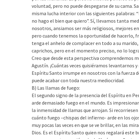
voluntad, pero no puede despegarse de su cama. S
misma lucha interior con las siguientes palabras: “
no hago el bien que quiero”. Sí, llevamos tanta me
nosotros, ansiamos ser más religiosos, mejores e
pero cuando tenemos la oportunidad de hacerlo, f
tenga el anhelo de complacer en todo a su marido, 
caprichos, pero en el momento preciso, no lo logra
Creo que desde esta perspectiva comprendemos mu
Agustín. ¡Cuántas veces quisiéramos levantarnos y
Espíritu Santo irrumpe en nosotros con la fuerza d
puede acabar con toda nuestra mediocridad.
B) Las llamas de fuego:
El segundo signo de la presencia del Espíritu en Pe
arde demasiado fuego en el mundo. Es impresionan
la inmensidad de llamas que arrojan. Si recorriese
cuánto fuego –chispas del infierno- arde en los o
muy pocas las veces en que se ve brillar, en las mir
Dios. Es el Espíritu Santo quien nos regalará este b