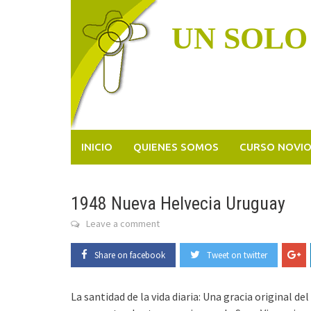
Skip
to
UN SOLO
content
INICIO
QUIENES SOMOS
CURSO NOVI
1948 Nueva Helvecia Uruguay
Leave a comment
Share on facebook
Tweet on twitter
La santidad de la vida diaria: Una gracia original 