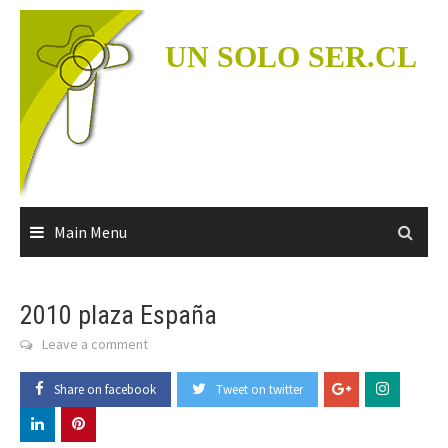
Skip
to
UN SOLO SER.CL
content
Main Menu
2010 plaza España
Leave a comment
Share on facebook
Tweet on twitter