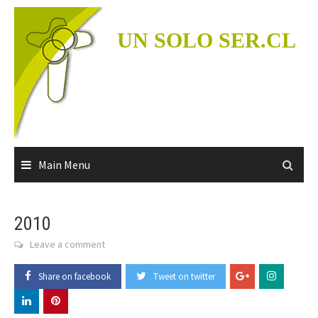
Skip
to
UN SOLO SER.CL
content
Main Menu
2010
Leave a comment
Share on facebook
Tweet on twitter