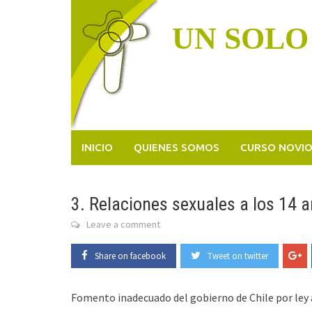
Skip
to
UN SOLO
content
INICIO
QUIENES SOMOS
CURSO NOVI
3. Relaciones sexuales a los 14 
Leave a comment
Share on facebook
Tweet on twitter
Fomento inadecuado del gobierno de Chile por ley 