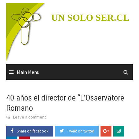
Skip
to
UN SOLO SER.CL
content
Main Menu
40 años el director de “L’Osservatore
Romano
Leave a comment
Share on facebook
Tweet on twitter