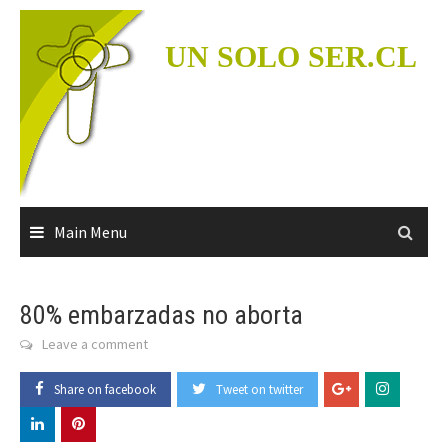
Skip
to
UN SOLO SER.CL
content
Main Menu
80% embarzadas no aborta
Leave a comment
Share on facebook
Tweet on twitter