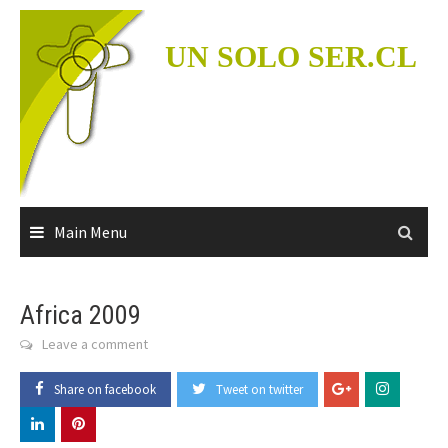
Skip
to
UN SOLO SER.CL
content
Main Menu
Africa 2009
Leave a comment
Share on facebook
Tweet on twitter