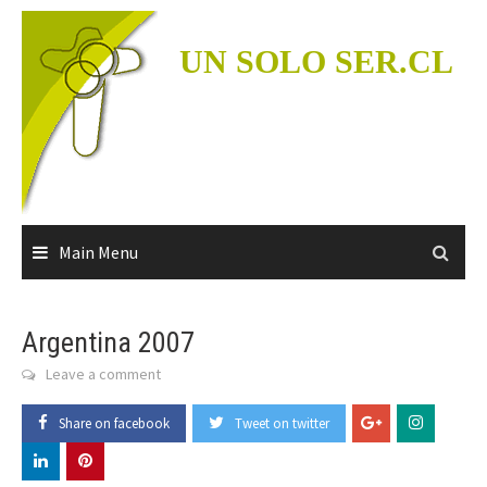
Skip
to
UN SOLO SER.CL
content
Main Menu
Argentina 2007
Leave a comment
Share on facebook
Tweet on twitter