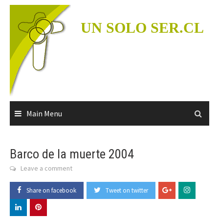
Skip
to
UN SOLO SER.CL
content
Main Menu
Barco de la muerte 2004
Leave a comment
Share on facebook
Tweet on twitter