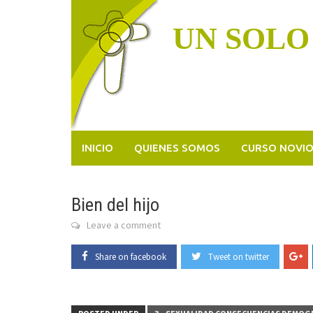
Skip
to
UN SOLO
content
INICIO
QUIENES SOMOS
CURSO NOVI
Bien del hijo
Leave a comment
Share on facebook
Tweet on twitter