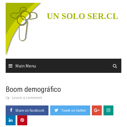
Skip
to
UN SOLO SER.CL
content
Main Menu
Boom demográfico
Leave a comment
Share on facebook
Tweet on twitter