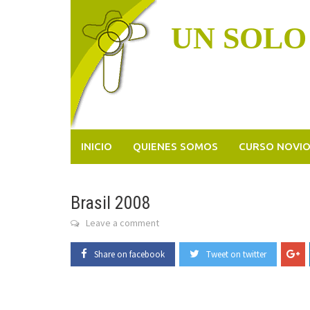
Skip
to
UN SOLO
content
INICIO
QUIENES SOMOS
CURSO NOVI
Brasil 2008
Leave a comment
Share on facebook
Tweet on twitter