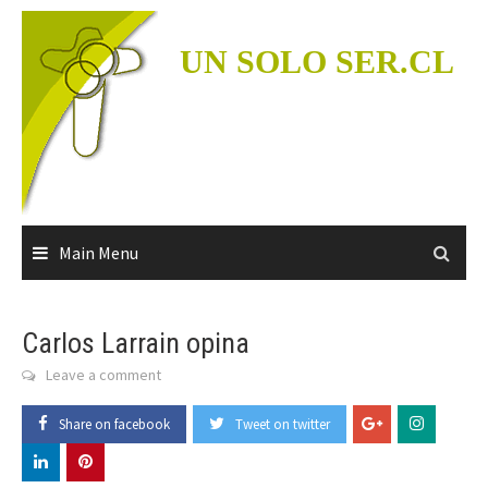
Skip
to
UN SOLO SER.CL
content
Main Menu
Carlos Larrain opina
Leave a comment
Share on facebook
Tweet on twitter