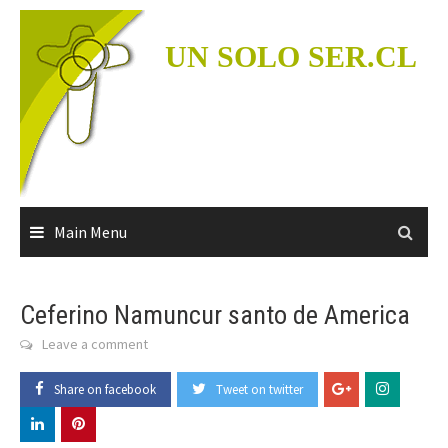
Skip
to
UN SOLO SER.CL
content
Main Menu
Ceferino Namuncur santo de America
Leave a comment
Share on facebook
Tweet on twitter