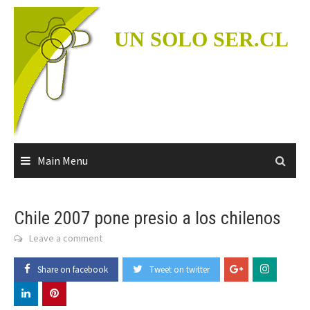
Skip
to
UN SOLO SER.CL
content
Main Menu
Chile 2007 pone presio a los chilenos
Leave a comment
Share on facebook
Tweet on twitter