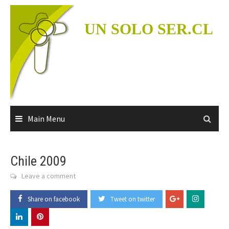
Skip
to
UN SOLO SER.CL
content
Main Menu
Chile 2009
Leave a comment
Share on facebook
Tweet on twitter