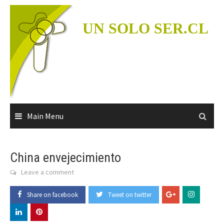
Skip
to
UN SOLO SER.CL
content
Main Menu
China envejecimiento
Leave a comment
Share on facebook
Tweet on twitter