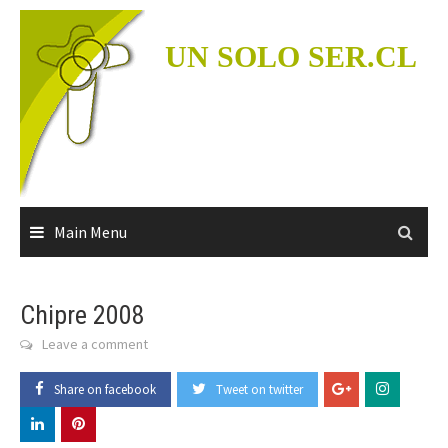
Skip
to
UN SOLO SER.CL
content
Main Menu
Chipre 2008
Leave a comment
Share on facebook
Tweet on twitter