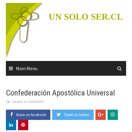
Skip
to
UN SOLO SER.CL
content
Main Menu
Confederación Apostólica Universal
Leave a comment
Share on facebook
Tweet on twitter