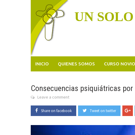
Skip
to
UN SOLO
content
INICIO
QUIENES SOMOS
CURSO NOVI
Consecuencias psiquiátricas por 
Leave a comment
Share on facebook
Tweet on twitter