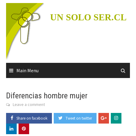
Skip
to
UN SOLO SER.CL
content
Main Menu
Diferencias hombre mujer
Leave a comment
Share on facebook
Tweet on twitter