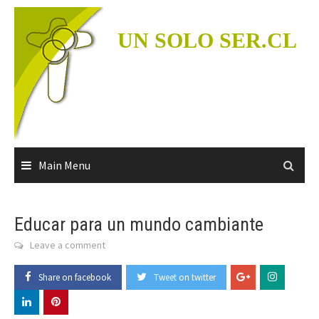
Skip
to
UN SOLO SER.CL
content
Main Menu
Educar para un mundo cambiante
Leave a comment
Share on facebook
Tweet on twitter