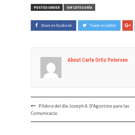
POSTED UNDER
SIN CATEGORÍA
Share on facebook
Tweet on twitter
About Carla Ortiz Petersen
Post
Píldora del día Joseph A. D’Agostino para las
navigation
Comunicacio