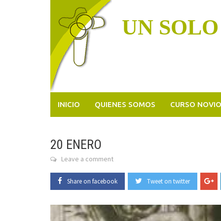
Skip
to
UN SOLO
content
INICIO
QUIENES SOMOS
CURSO NOVI
20 ENERO
Leave a comment
Share on facebook
Tweet on twitter