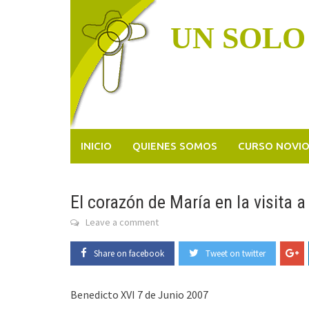
Skip
to
UN SOLO
content
INICIO
QUIENES SOMOS
CURSO NOVI
El corazón de María en la visita a
Leave a comment
Share on facebook
Tweet on twitter
Benedicto XVI 7 de Junio 2007