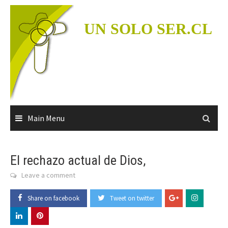
Skip
to
UN SOLO SER.CL
content
Main Menu
El rechazo actual de Dios,
Leave a comment
Share on facebook
Tweet on twitter