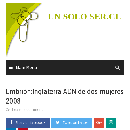
Skip
to
UN SOLO SER.CL
content
Main Menu
Embrión:Inglaterra ADN de dos mujeres
2008
Leave a comment
Share on facebook
Tweet on twitter