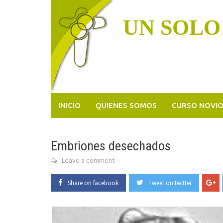
Skip
to
UN SOLO
content
INICIO
QUIENES SOMOS
CURSO NOVI
Embriones desechados
Leave a comment
Share on facebook
Tweet on twitter