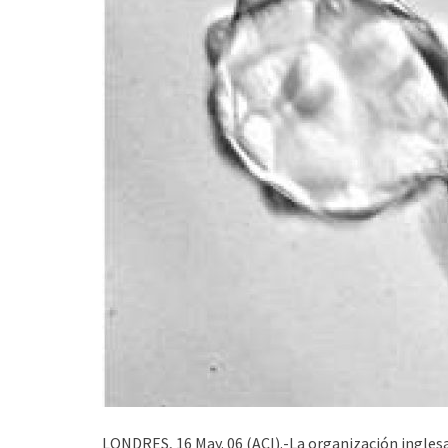
LONDRES, 16 May. 06 (ACI).-La organización ingle