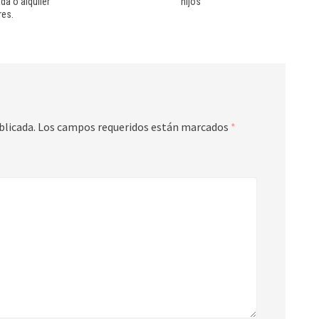
da o alquiler
hijos
res.
blicada.
Los campos requeridos están marcados
*