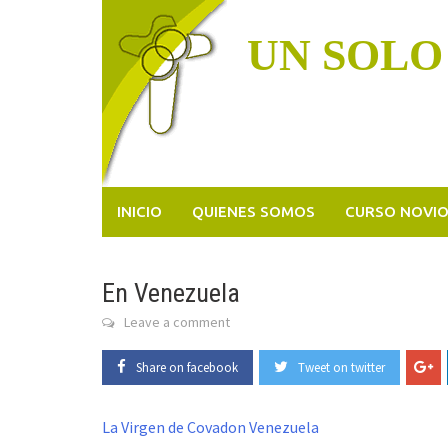
Skip
to
UN SOLO
content
INICIO
QUIENES SOMOS
CURSO NOVI
En Venezuela
Leave a comment
Share on facebook
Tweet on twitter
La Virgen de Covadon Venezuela