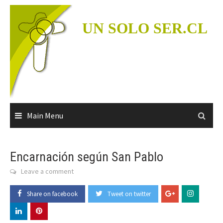
Skip
to
UN SOLO SER.CL
content
Main Menu
Encarnación según San Pablo
Leave a comment
Share on facebook
Tweet on twitter