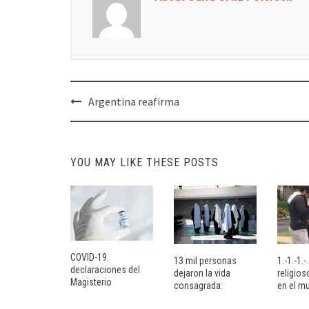
Post
Argentina reafirma
navigation
YOU MAY LIKE THESE POSTS
COVID-19.
13 mil personas
1.-1.-1.
declaraciones del
dejaron la vida
religio
Magisterio
consagrada:
en el m