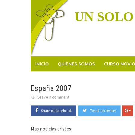
Skip
to
UN SOLO
content
INICIO
QUIENES SOMOS
CURSO NOVI
España 2007
Leave a comment
Share on facebook
Tweet on twitter
Mas noticias tristes