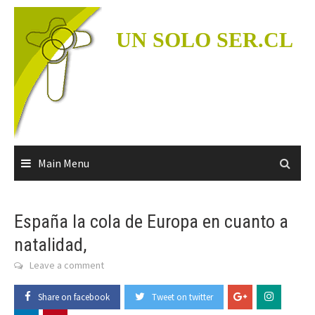
Skip
to
UN SOLO SER.CL
content
Main Menu
España la cola de Europa en cuanto a
natalidad,
Leave a comment
Share on facebook
Tweet on twitter