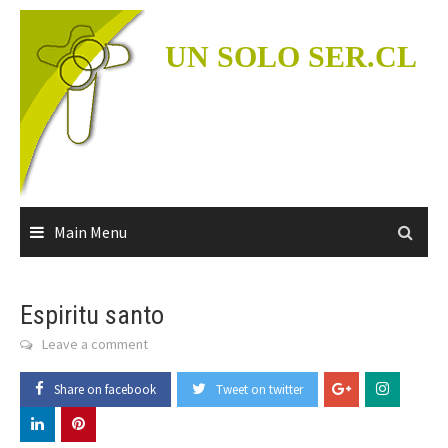
Skip
to
UN SOLO SER.CL
content
Main Menu
Espiritu santo
Leave a comment
Share on facebook
Tweet on twitter