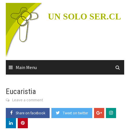
Skip
to
UN SOLO SER.CL
content
Main Menu
Eucaristia
Leave a comment
Share on facebook
Tweet on twitter