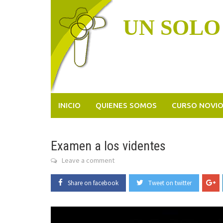
Skip
to
UN SOLO
content
INICIO
QUIENES SOMOS
CURSO NOVI
Examen a los videntes
Leave a comment
Share on facebook
Tweet on twitter