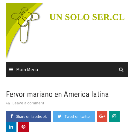
Skip
to
UN SOLO SER.CL
content
Main Menu
Fervor mariano en America latina
Leave a comment
Share on facebook
Tweet on twitter