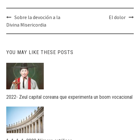
Post
Sobre la devoción a la
El dolor
navigation
Divina Misericordia
YOU MAY LIKE THESE POSTS
2022- Zeul capital coreana que experimenta un boom vocacional