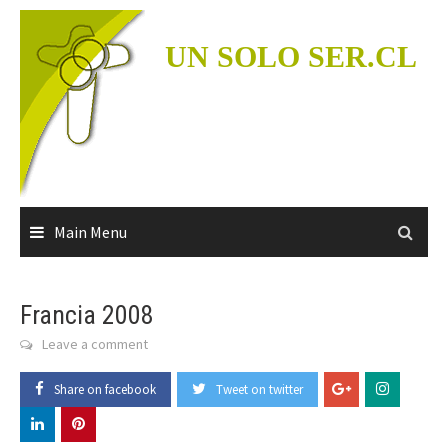
Skip
to
UN SOLO SER.CL
content
Main Menu
Francia 2008
Leave a comment
Share on facebook
Tweet on twitter