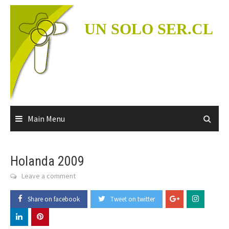
Skip
to
UN SOLO SER.CL
content
Main Menu
Holanda 2009
Leave a comment
Share on facebook
Tweet on twitter