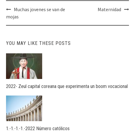
Post
Muchas jovenes se van de
Maternidad
navigation
mojas
YOU MAY LIKE THESE POSTS
2022- Zeul capital coreana que experimenta un boom vocacional
1.-1.-1.-1.-2022 Número católicos