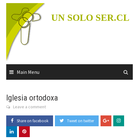
Skip
to
UN SOLO SER.CL
content
Main Menu
Iglesia ortodoxa
Leave a comment
Share on facebook
Tweet on twitter