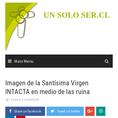
Skip
to
UN SOLO SER.CL
content
Main Menu
Imagen de la Santísima Virgen
INTACTA en medio de las ruina
Leave a comment
Share on facebook
Tweet on twitter