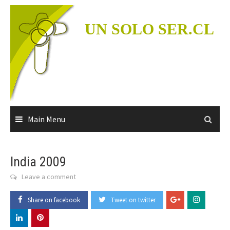
Skip
to
UN SOLO SER.CL
content
Main Menu
India 2009
Leave a comment
Share on facebook
Tweet on twitter