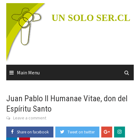
Skip
to
UN SOLO SER.CL
content
Main Menu
Juan Pablo II Humanae Vitae, don del
Espíritu Santo
Leave a comment
Share on facebook
Tweet on twitter