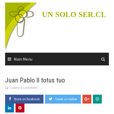
Skip
to
UN SOLO SER.CL
content
Main Menu
Juan Pablo II totus tuo
Leave a comment
Share on facebook
Tweet on twitter