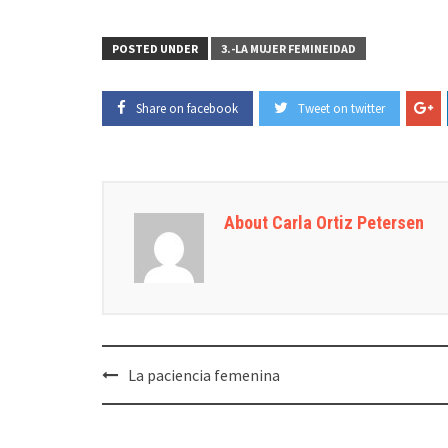
POSTED UNDER
3.-LA MUJER FEMINEIDAD
Share on facebook
Tweet on twitter
About Carla Ortiz Petersen
Post
La paciencia femenina
navigation