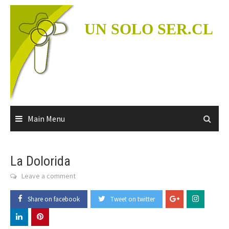
Skip
to
UN SOLO SER.CL
content
Main Menu
La Dolorida
Leave a comment
Share on facebook
Tweet on twitter