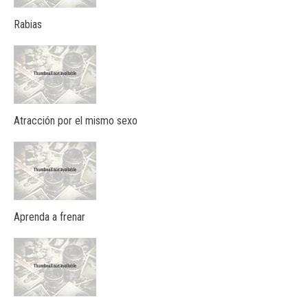
Rabias
Atracción por el mismo sexo
Aprenda a frenar