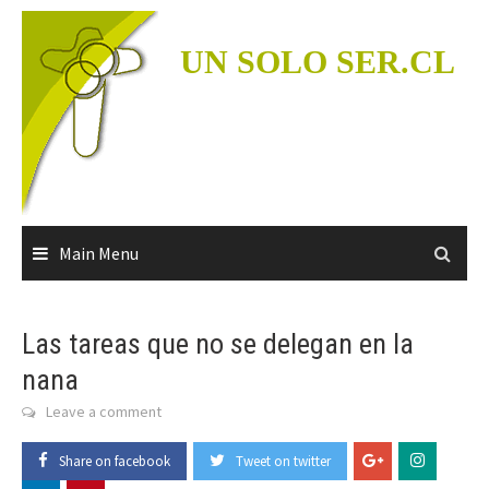
Skip
to
UN SOLO SER.CL
content
Main Menu
Las tareas que no se delegan en la
nana
Leave a comment
Share on facebook
Tweet on twitter